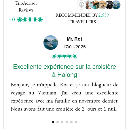
TripAdvisor
Reviews
RECOMMENDED BY
2,559
5.0
TRAVELLERS
Mr. Rot
17/01/2025
Excellente expérience sur la croisière
à Halong
Or
Bonjour, je m'appelle Rot et je suis blogueur de
pr
voyage au Vietnam. J'ai vécu une excellente
al
expérience avec ma famille en novembre dernier.
en
Nous avons fait une croisière de 2 jours et 1 nuit,
a
avec de la nourriture délicieuse, des fruits de mer
di
frais et, surtout, un personnel très sympathique. Le
pr