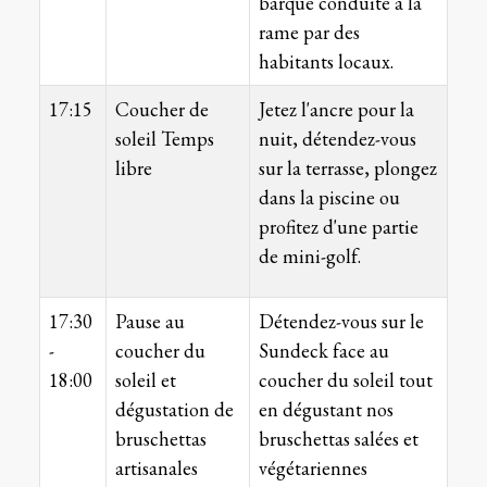
barque conduite à la
rame par des
habitants locaux.
17:15
Coucher de
Jetez l'ancre pour la
soleil Temps
nuit, détendez-vous
libre
sur la terrasse, plongez
dans la piscine ou
profitez d'une partie
de mini-golf.
17:30
Pause au
Détendez-vous sur le
-
coucher du
Sundeck face au
18:00
soleil et
coucher du soleil tout
dégustation de
en dégustant nos
bruschettas
bruschettas salées et
artisanales
végétariennes