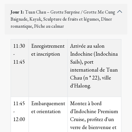
Jour 1:
Tuan Chau – Grotte Surprise / Grotte Me Cung
Baignade, Kayak, Sculpture de fruits et légumes, Dîner
romantique, Pêche au calmar
11:30
Enregistrement
Arrivée au salon
-
et inscription
Indochine (Indochina
11:45
Sails), port
international de Tuan
Chau (n ° 22), ville
d'Halong.
11:45
Embarquement
Montez à bord
-
et orientation
d'Indochine Premium
12:00
Cruise, profitez d'un
verre de bienvenue et