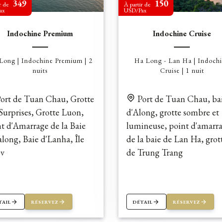
349
150
r de
À partir de
ax
USD/Pax
Indochine Premium
Indochine Cruise
Long | Indochine Premium | 2
Ha Long - Lan Ha | Indoch
nuits
Cruise | 1 nuit
ort de Tuan Chau, Grotte
Port de Tuan Chau, ba
Surprises, Grotte Luon,
d'Along, grotte sombre et
t d'Amarrage de la Baie
lumineuse, point d'amarr
long, Baie d'Lanha, Île
de la baie de Lan Ha, grot
ov
de Trung Trang
TAIL
RÉSERVEZ
DÉTAIL
RÉSERVEZ