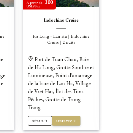
300
1
À partir de
À partir de
USD/Pax
USD/Pax
Indochine Cruise
I
ine
Ha Long - Lan Ha | Indochine
Ha Long
Cruise | 2 nuits
ie
Port de Tuan Chau, Baie
Port 
de Ha Long, Grotte Sombre et
d'Ha Lon
age
Lumineuse, Point d'amarrage
Lumineus
te
de la baie de Lan Ha, Village
de la Bai
de Viet Hai, Îlot des Trois
de Trung
Pêches, Grotte de Trung
Trang
DÉTAIL
RÉSERVEZ
DÉTAIL