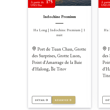
175
À partir de
À parti
USD/Pax
USD/P
Indochine Premium
Ha Long | Indochine Premium | 1
Ha 
nuit
Port de Tuan Chau, Grotte
P
des Surprises, Grotte Luon,
des 
Point d'Amarrage de la Baie
Poin
d'Halong, Île Titov
d'Ha
Tit
DÉTAIL
RÉSERVEZ
DÉ