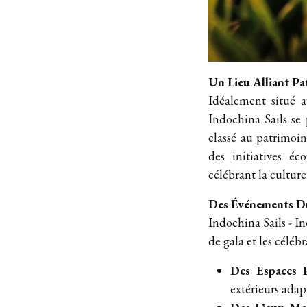
Un Lieu Alliant Pa
Idéalement situé 
Indochina Sails se
classé au patrimoi
des initiatives é
célébrant la cultur
Des Événements Du
Indochina Sails - I
de gala et les céléb
Des Espaces P
extérieurs adap