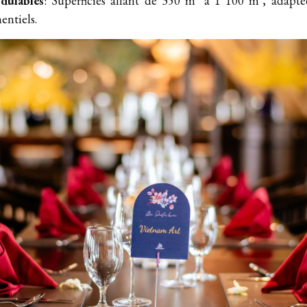
dulables
: Superficies allant de 350 m² à 1 100 m², adapté
entiels.