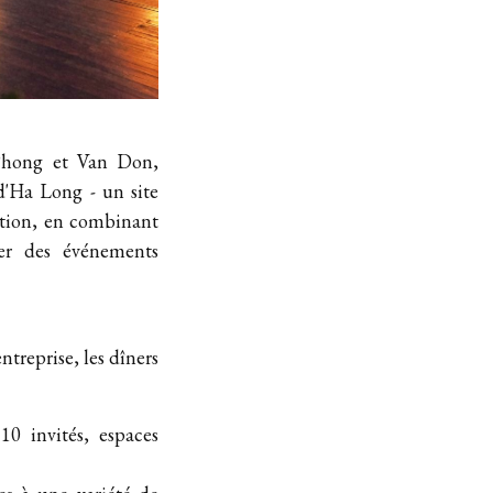
 Phong et Van Don,
d'Ha Long - un site
ation, en combinant
éer des événements
treprise, les dîners
110 invités, espaces