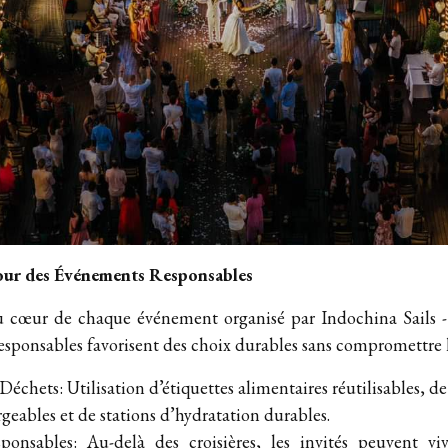
ur des Événements Responsables
au cœur de chaque événement organisé par Indochina Sails -
responsables favorisent des choix durables sans compromettre 
échets: Utilisation d’étiquettes alimentaires réutilisables, de 
rgeables et de stations d’hydratation durables.
ponsables: Au-delà des croisières, les invités peuvent vi