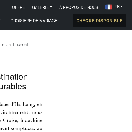
FR
OFFRE
GALERIE
À PROPOS DE NOUS
T
CROISIÈRE DE MARIAGE
CHÈQUE DISPONIBLE
ts de Luxe et
tination
urables
 baie d'Ha Long, en
environnement, nous
ne Cruise, Indochine
ement somptueux au