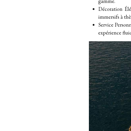
gamme.
Décoration Élé
immersifs à th
Service Personn
expérience fluid